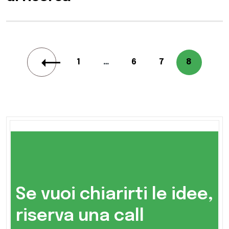
1
…
6
7
8
Se vuoi chiarirti le idee,
riserva una call